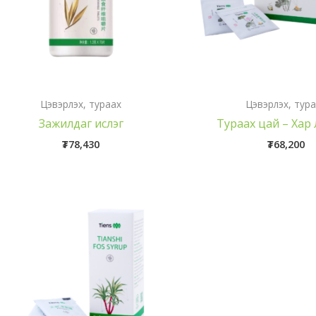
Цэвэрлэх, тураах
Цэвэрлэх, тур
Зажилдаг ислэг
Тураах цай – Хар 
₮
78,430
₮
68,200