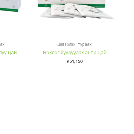
аах
Цэвэрлэх, тураах
луу цай
Өөхлөг бууруулах анти цай
₮
51,150