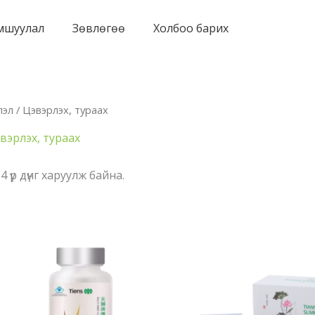
мшуулал
Зөвлөгөө
Холбоо барих
лэл
/ Цэвэрлэх, тураах
вэрлэх, тураах
х 4 үр дүнг харуулж байна.