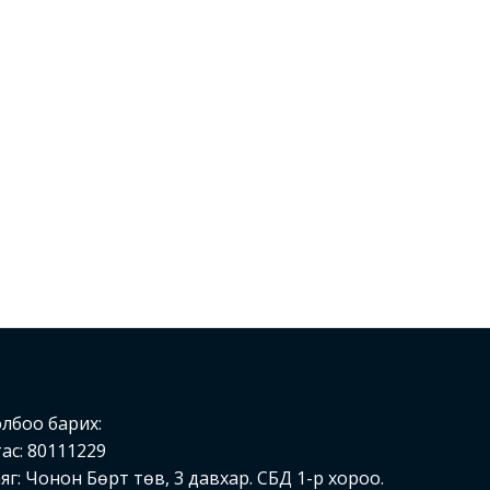
лбоо барих:
ас: 80111229
яг: Чонон Бөрт төв, 3 давхар. СБД 1-р хороо.