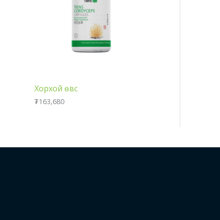
Хорхой өвс
₮
163,680