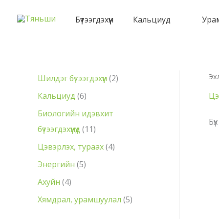
Skip
to
Бүтээгдэхүүн
Кальциуд
Ура
content
Эх
2
Шилдэг бүтээгдэхүүн
2
p
6
Цэ
Кальциуд
6
r
p
Биологийн идэвхит
Бү
o
r
1
бүтээгдэхүүнүүд
11
d
o
1
4
Цэвэрлэх, тураах
4
u
d
p
p
5
Энергийн
5
c
u
r
r
p
4
Ахуйн
4
t
c
o
o
r
p
5
Хямдрал, урамшуулал
5
s
t
d
d
o
r
p