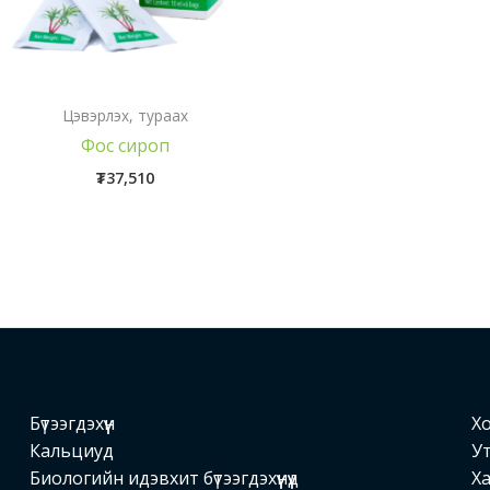
Цэвэрлэх, тураах
Фос сироп
₮
37,510
Бүтээгдэхүүн
Хо
Кальциуд
Ут
Биологийн идэвхит бүтээгдэхүүнүүд
Ха