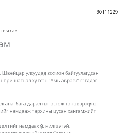
80111229
лтны сам
ам
, Швейцар улсуудад зохион байгуулагдсан
ранпри шагнал хүртсэн “Амь аврагч” гэгддэг
лгана, бага даралтыг өсгөж тэнцвэржүүлнэ.
ийг намдааж тархины цусан хангамжийг
дөлтийг намдаах үйлчилгээтэй.