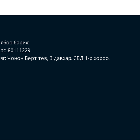
лбоо барих:
ас: 80111229
яг: Чонон Бөрт төв, 3 давхар. СБД 1-р хороо.