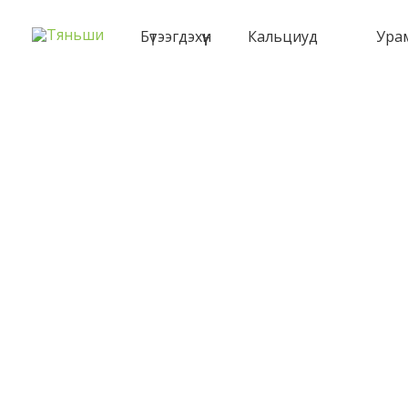
Skip
to
Бүтээгдэхүүн
Кальциуд
Ура
content