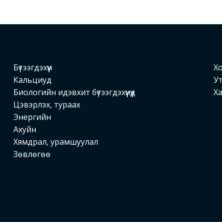
Бүтээгдэхүүн
Хо
Кальциуд
Ут
Биологийн идэвхит бүтээгдэхүүнүүд
Ха
Цэвэрлэх, тураах
Энергийн
Ахуйн
Хямдрал, урамшуулал
Зөвлөгөө