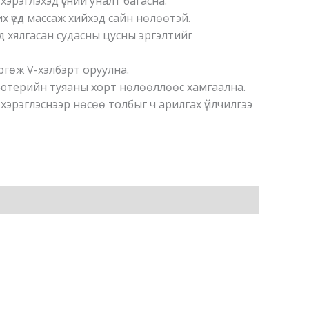
хэрэглэхэд үсний уналт багасна.
х үед массаж хийхэд сайн нөлөөтэй.
д хялгасан судасны цусны эргэлтийг
ргөж V-хэлбэрт оруулна.
ьютерийн туяаны хорт нөлөөллөөс хамгаална.
хэрэглэснээр нөсөө толбыг ч арилгах үйлчилгээ