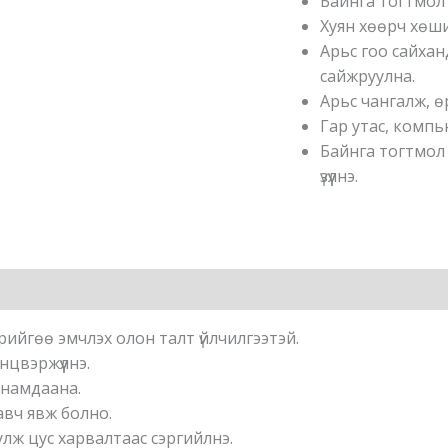
Байнга тогтмол 
Хуян хөөрч хөши
Арьс гоо сайхан
сайжруулна.
Арьс чангалж, ө
Гар утас, комп
Байнга тогтмол 
үзүүлнэ.
ийгөө эмчлэх олон талт үйлчилгээтэй.
цвэржүүлнэ.
 намдаана.
авч явж болно.
лж цус харвалтаас сэргийлнэ.