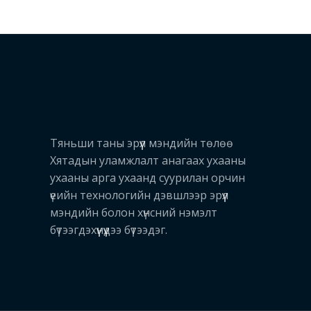
Тяньши таны эрүүл мэндийн төлөө
Хятадын уламжлалт анагаах ухааны
ухааны арга ухаанд суурилан орчин
үеийн технологийн дэвшлээр эрүүл
мэндийн болон хүнсний нэмэлт
бүтээгдэхүүнүүдээ бүтээдэг.