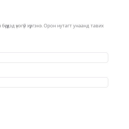
үдэд үнэгүй хүргэнэ. Орон нутагт унаанд тавих