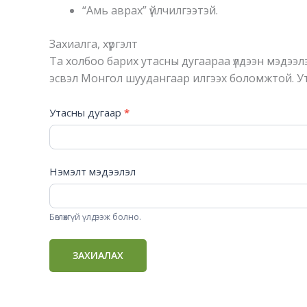
“Амь аврах” үйлчилгээтэй.
Захиалга, хүргэлт
Та холбоо барих утасны дугаараа үлдээн мэдээлэл
эсвэл Монгол шуудангаар илгээх боломжтой. У
Захиалах
Утасны дугаар
*
Нэмэлт мэдээлэл
Бөглөхгүй үлдээж болно.
ЗАХИАЛАХ