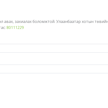
 авах, захиалах боломжтой. Улаанбаатар хотын төвийн бүсү
тас:
80111229