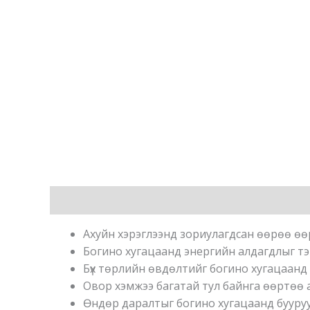
Мэдээлэл
Ахуйн хэрэглээнд зориулагдсан өөрөө өөр
Богино хугацаанд энергийн алдагдлыг тэн
Бүх төрлийн өвдөлтийг богино хугацаанд
Овор хэмжээ багатай тул байнга өөртөө 
Өндөр даралтыг богино хугацаанд бууруу