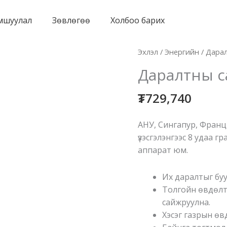
мшуулал
Зөвлөгөө
Холбоо барих
Эхлэл
/
Энергийн
/ Дара
Даралтны с
₮
729,740
АНУ, Сингапур, Франц
үзэсгэлэнгээс 8 удаа г
аппарат юм.
Их даралтыг буу
Толгойн өвдөлт
сайжруулна.
Хэсэг газрын өв