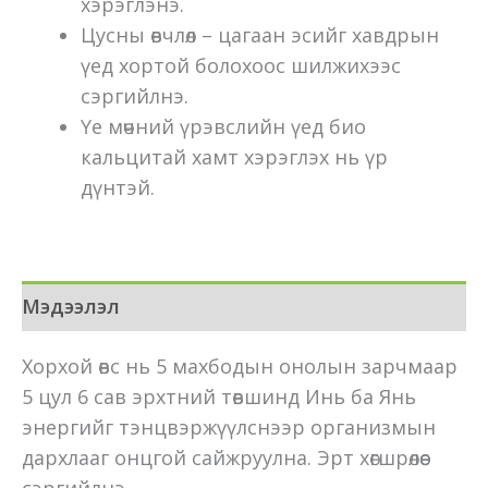
хэрэглэнэ.
Цусны өвчлөл – цагаан эсийг хавдрын
үед хортой болохоос шилжихээс
сэргийлнэ.
Үе мөчний үрэвслийн үед био
кальцитай хамт хэрэглэх нь үр
дүнтэй.
Мэдээлэл
Хорхой өвс нь 5 махбодын онолын зарчмаар
5 цул 6 сав эрхтний төвшинд Инь ба Янь
энергийг тэнцвэржүүлснээр организмын
дархлааг онцгой сайжруулна. Эрт хөгшрөлөөс
сэргийлнэ.