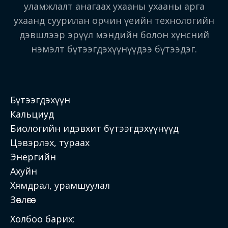
уламжлалт анагаах ухааны ухааны арга
ухаанд суурилан орчин үеийн технологийн
дэвшлээр эрүүл мэндийн болон хүнсний
нэмэлт бүтээгдэхүүнүүдээ бүтээдэг.
Бүтээгдэхүүн
Кальциуд
Биологийн идэвхит бүтээгдэхүүнүүд
Цэвэрлэх, тураах
Энергийн
Ахуйн
Хямдрал, урамшуулал
Зөвлөгөө
Холбоо барих: