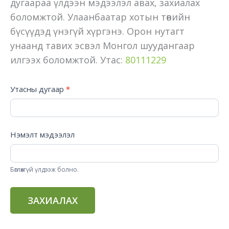
дугаараа үлдээн мэдээлэл авах, захиалах
боломжтой. Улаанбаатар хотын төвийн
бүсүүдэд үнэгүй хүргэнэ. Орон нутагт
унаанд тавих эсвэл Монгол шуудангаар
илгээх боломжтой. Утас:
80111229
Захиалах
Утасны дугаар
*
Нэмэлт мэдээлэл
Бөглөхгүй үлдээж болно.
ЗАХИАЛАХ