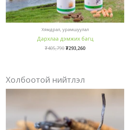
Хямдрал, урамшуулал
Дархлаа дэмжих багц
Original
Current
₮
405,790
₮
293,260
price
price
was:
is:
₮405,790.
₮293,260.
Холбоотой нийтлэл