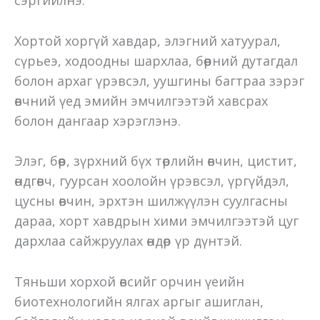
Хортой хоргүй хавдар, элэгний хатуурал,
сүрьеэ, ходоодны шархлаа, бөөрний дутагдал
болон архаг үрэвсэл, уушгины багтраа зэрэг
өвчний үед эмийн эмчилгээтэй хавсрах
болон дангаар хэрэглэнэ.
Элэг, бөөр, зүрхний бүх төрлийн өвчин, цистит,
өндгөвч, гуурсан хоолойн үрэвсэл, үргүйдэл,
цусны өвчин, эрхтэн шилжүүлэн суулгасны
дараа, хорт хавдрын хими эмчилгээтэй цуг
дархлаа сайжруулах өндөр үр дүнтэй.
Тяньши хорхой өвсийг орчин үеийн
биотехнологийн ялгах аргыг ашиглан,