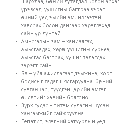
шархлаа, бөөрний дутагдал болон архаг
үрэвсэл, уушигны багтраа зэрэг
өвчний үед эмийн эмчилгээтэй
хавсрах болон дангаар хэрэглэхэд
сайн үр дүнтэй.
Амьсгалын зам – ханиалгах,
амьсгаадах, хөлрөх, уушигны сүрьеэ,
амьсгал багтрах, уушиг тэлэгдэх
зэрэгт сайн.
Бөөр – үйл ажиллагааг дэмжинэ, хорт
бодисыг гадагш ялгаруулна, бөөрний
сувганцар, түүдгэнцэрийн эмгэг
өөрчлөлтийг хэвийн болгоно.
Зүрх судас – титэм судасны цусан
хангамжийг сайжруулна.
Гепатит, элэгний хатуурлын үед