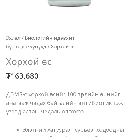
Эхлэл
/
Биологийн идэвхит
бүтээгдэхүүнүүд
/ Хорхой өвс
Хорхой өвс
₮
163,680
ДЭМБ-с хорхой өвсийг 100 төрлийн өвчнийг
анагааж чадах байгалийн антибиотик гэж
үзээд алтан медаль олгожээ.
Элэгний хатуурал, сүрьеэ, ходоодны