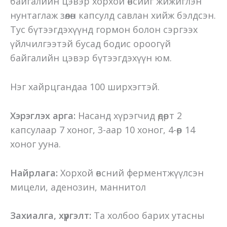
байгалийн цэвэр хорхой өвсийг жижиглэн
нунтаглаж зөөлөн капсулд савлан хийж бэлдсэн.
Тус бүтээгдэхүүнд гормон болон сэргээх
үйлчилгээтэй бусад бодис ороогүй
байгалийн цэвэр бүтээгдэхүүн юм.
Нэг хайрцгандаа 100 ширхэгтэй.
Хэрэглэх арга:
Насанд хүрэгчид өдөрт 2
капсулаар 7 хоног, 3-аар 10 хоног, 4-өөр 14
хоног ууна.
Найрлага:
Хорхой өвсний ферментжүүлсэн
мицели, аденозин, маннитол
Захиалга, хүргэлт:
Та холбоо барих утасны