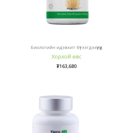
Биологийн идэвхит бүтээгдэхүүнүүд
Хорхой өвс
₮
163,680