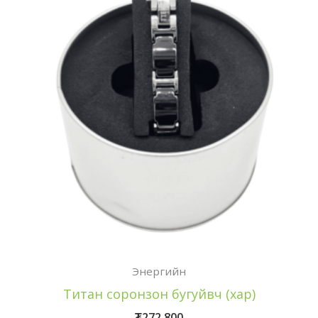
Энергийн
Титан соронзон бугуйвч (хар)
₮
272,800