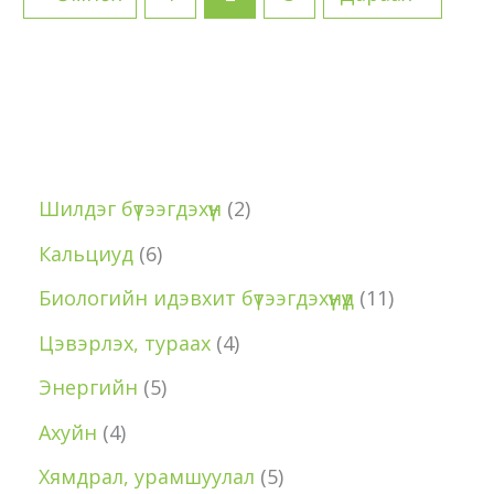
2
Шилдэг бүтээгдэхүүн
2
p
6
Кальциуд
6
r
p
1
Биологийн идэвхит бүтээгдэхүүнүүд
11
o
r
1
4
Цэвэрлэх, тураах
4
d
o
p
p
5
Энергийн
5
u
d
r
r
p
4
Ахуйн
4
c
u
o
o
r
p
5
Хямдрал, урамшуулал
5
t
c