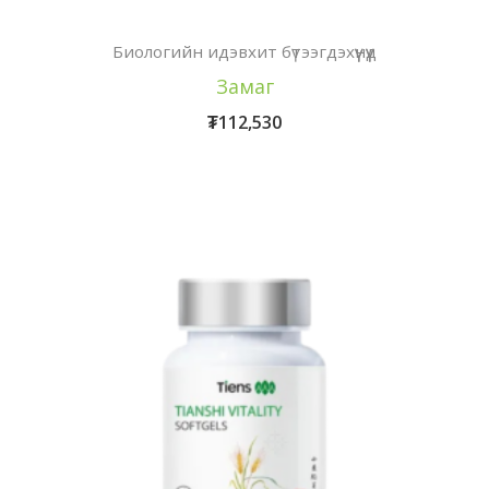
Биологийн идэвхит бүтээгдэхүүнүүд
Замаг
₮
112,530