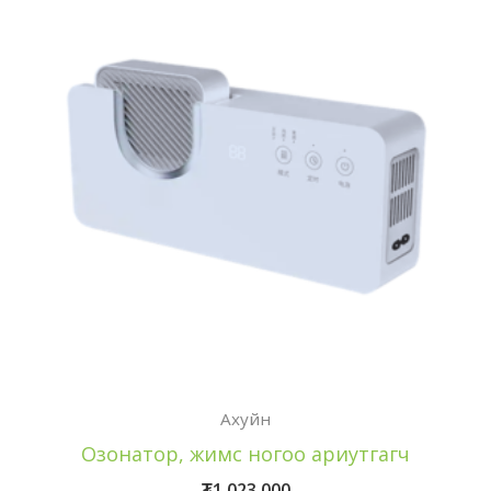
Ахуйн
Озонатор, жимс ногоо ариутгагч
₮
1,023,000