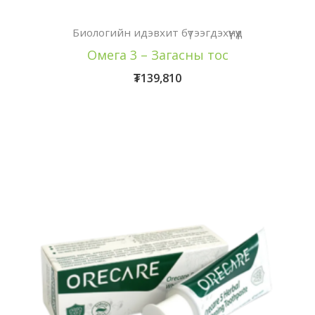
Биологийн идэвхит бүтээгдэхүүнүүд
Омега 3 – Загасны тос
₮
139,810