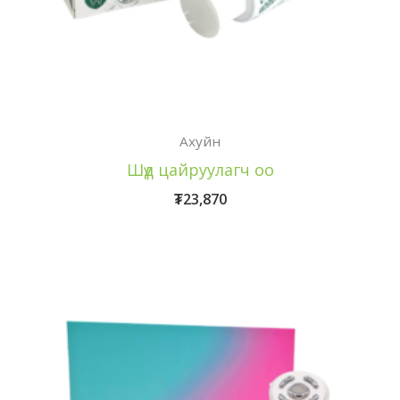
Ахуйн
Шүд цайруулагч оо
₮
23,870