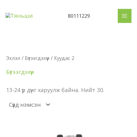
Skip
to
80111229
content
Эхлэл
/
Бүтээгдэхүүн
/ Хуудас 2
Бүтээгдэхүүн
13-24 үр дүнг харуулж байна. Нийт 30.