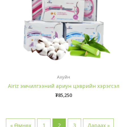
Ахуйн
Аiriz эмчилгээний ариун цэврийн хэрэгсэл
₮
85,250
« Өмнөх
1
2
3
Дараах »