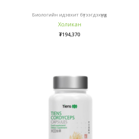
Биологийн идэвхит бүтээгдэхүүнүүд
Холикан
₮
194,370