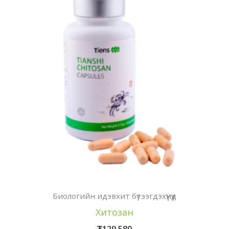
Биологийн идэвхит бүтээгдэхүүнүүд
Хитозан
₮
129,580