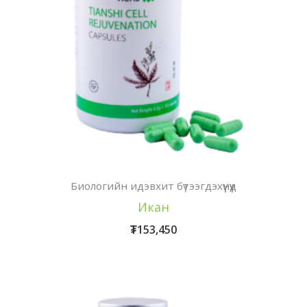
Биологийн идэвхит бүтээгдэхүүнүүд
Икан
₮
153,450