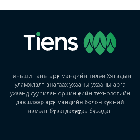
Тяньши таны эрүүл мэндийн төлөө Хятадын
уламжлалт анагаах ухааны ухааны арга
ухаанд суурилан орчин үеийн технологийн
дэвшлээр эрүүл мэндийн болон хүнсний
нэмэлт бүтээгдэхүүнүүдээ бүтээдэг.