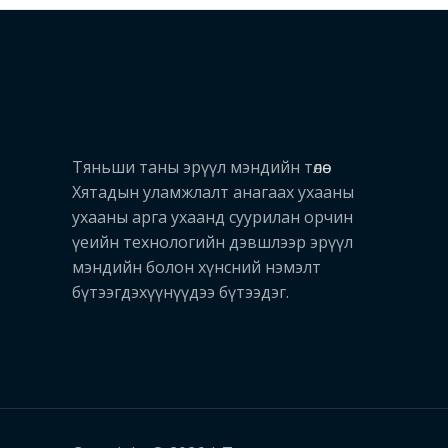
Тяньши таны эрүүл мэндийн төлөө
Хятадын уламжлалт анагаах ухааны
ухааны арга ухаанд суурилан орчин
үеийн технологийн дэвшлээр эрүүл
мэндийн болон хүнсний нэмэлт
бүтээгдэхүүнүүдээ бүтээдэг.