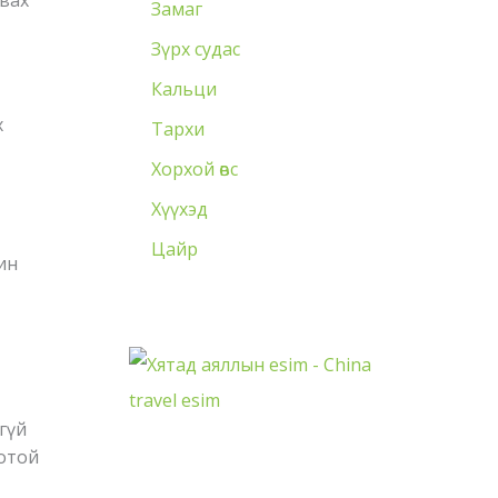
авах
Замаг
Зүрх судас
Кальци
х
Тархи
Хорхой өвс
Хүүхэд
Цайр
чин
гүй
оотой