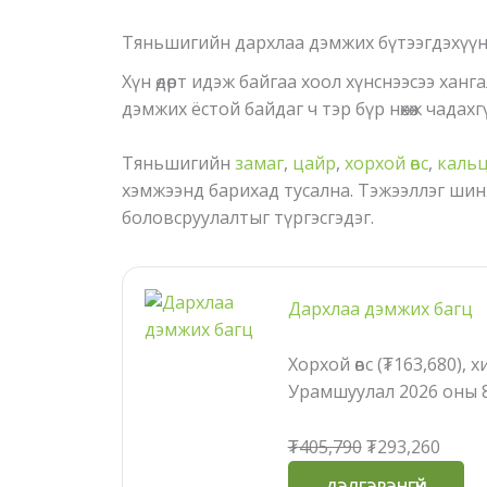
Тяньшигийн дархлаа дэмжих бүтээгдэхүү
Хүн өдөрт идэж байгаа хоол хүнснээсээ ханг
дэмжих ёстой байдаг ч тэр бүр нөхөж чадахг
Тяньшигийн
замаг
,
цайр
,
хорхой өвс
,
каль
хэмжээнд барихад тусална. Тэжээллэг шин
боловсруулалтыг түргэсгэдэг.
Дархлаа дэмжих багц
Хорхой өвс (₮163,680), 
Урамшуулал 2026 оны 8
Original
Curre
₮
405,790
₮
293,260
price
price
ДЭЛГЭРЭНГҮЙ