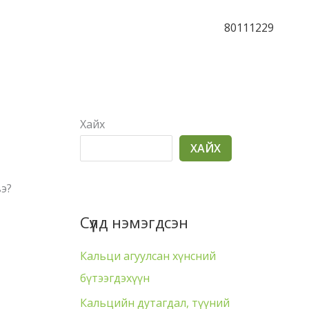
80111229
Хайх
ХАЙХ
э?
Сүүлд нэмэгдсэн
Кальци агуулсан хүнсний
бүтээгдэхүүн
Кальцийн дутагдал, түүний