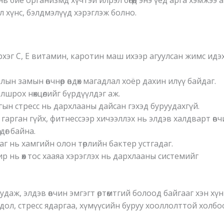
х нь бие организмд хүчтэй илрэл бөгөөд энэ үед арга хэмжээ 
л хүнс, бэлдмэлүүд хэрэглэж болно.
ирхэг С, Е витамин, каротин маш ихээр агуулсан жимс идэ
ын замын өвчнөөр өвдөх магадлал хоёр дахин илүү байдаг.
шрох нөхцөлийг бүрдүүлдэг аж.
гын стресс нь дархлааны дайсан гэхэд буруудахгүй.
ө цаг гарган гүйх, фитнессээр хичээллэх нь элдэв халдварт өв
өг байна.
аг нь хамгийн олон төрлийн бактер устгадаг.
р нь өөх тос хааяа хэрэглэх нь дархлааны системийг
аж, элдэв өвчин эмгэгт өртөмтгий болоод байгааг хэн хүн
дол, стресс ядаргаа, хүмүүсийн буруу хооллолттой холб