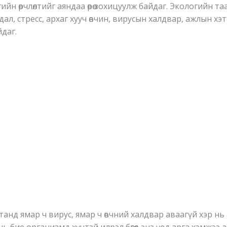
 өөрчлөлтийг аяндаа өөрөө зохицуулж байдаг. Экологийн та
л, стресс, архаг хууч өвчин, вирусын халдвар, ажлын хэт
даг.
нд ямар ч вирус, ямар ч өвчний халдвар аваагүй хэр нь