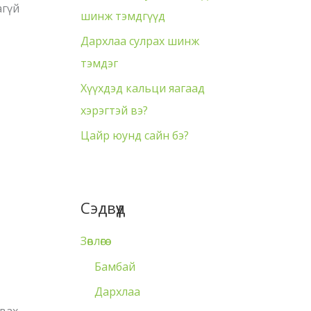
агүй
шинж тэмдгүүд
Дархлаа сулрах шинж
тэмдэг
Хүүхдэд кальци яагаад
хэрэгтэй вэ?
Цайр юунд сайн бэ?
Сэдвүүд
Зөвлөгөө
Бамбай
Дархлаа