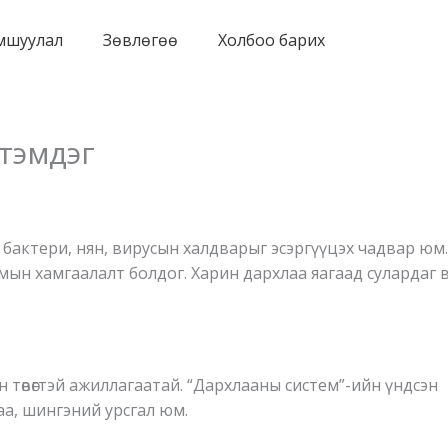
мшуулал
Зөвлөгөө
Холбоо барих
тэмдэг
н бактери, нян, вирусын халдварыг эсэргүүцэх чадвар юм.
ын хамгаалалт болдог. Харин дархлаа яагаад сулардаг в
 төвөгтэй ажиллагаатай. “Дархлааны систем”-ийн үндсэн
лаа, шингэний урсгал юм.