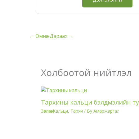
was:
is:
₮405,790.
₮293,
←
Өмнөх
Дараах
→
Холбоотой нийтлэл
Тархины кальци бэлдмэлийн т
Зөвлөгөө
,
Кальци
,
Тархи
/ By
Амаржаргал