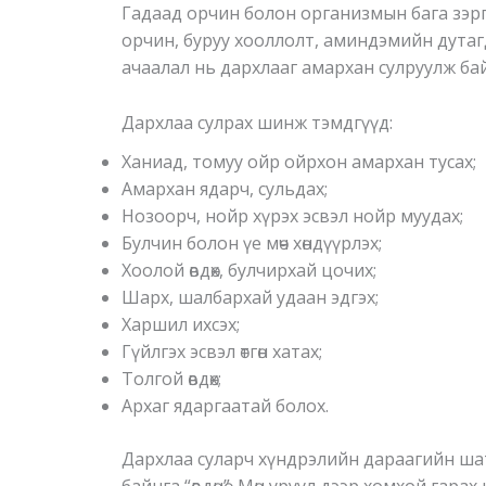
Гадаад орчин болон организмын бага зэргийн
орчин, буруу хооллолт, аминдэмийн дутагда
ачаалал нь дархлааг амархан сулруулж бай
Дархлаа сулрах шинж тэмдгүүд:
Ханиад, томуу ойр ойрхон амархан тусах;
Амархан ядарч, сульдах;
Нозоорч, нойр хүрэх эсвэл нойр муудах;
Булчин болон үе мөч хөндүүрлэх;
Хоолой өвдөх, булчирхай цочих;
Шарх, шалбархай удаан эдгэх;
Харшил ихсэх;
Гүйлгэх эсвэл өтгөн хатах;
Толгой өвдөх;
Архаг ядаргаатай болох.
Дархлаа суларч хүндрэлийн дараагийн шата