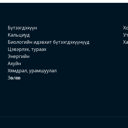
Бүтээгдэхүүн
Хо
Кальциуд
Ут
Биологийн идэвхит бүтээгдэхүүнүүд
Ха
Цэвэрлэх, тураах
Энергийн
Ахуйн
Хямдрал, урамшуулал
Зөвлөгөө