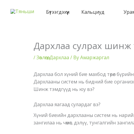
Skip
to
Бүтээгдэхүүн
Кальциуд
Ура
content
Дархлаа сулрах шинж 
/
Зөвлөгөө
,
Дархлаа
/ By
Амаржаргал
Дархлаа бол хүний бие махбод төрөл бүрий
Дархлааны систем нь бидний бие организм
Шинж тэмдгүүд нь юу вэ?
Дархлаа яагаад сулардаг вэ?
Хүний биеийн дархлааны систем нь нарийн
зангилаа нь чөмөг, дэлүү, тунгалгийн занги