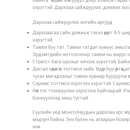
байнга “өвдөнө”. Мөн уруул дээр хомхой гара
хэрэгтэй. Дархлаа сайжруулах, дэмжих хоо
Дархлаа сайжруулах энгийн аргууд
Дархлаагаа сайн дэмжье гэвэл өдөрт 4-5 ш
хэрэгтэй.
Тамхи бүү тат. Тамхи татдаг хүмүүс амьсгал
Эрдэмтдийн нотолсноор тамхи нь вирус ол
Стресст бага орохыг хичээх хэрэгтэй. Байн
Дасгал хөдөлгөөн тогтмол хийх. Өдөр бүр өөртө
тусах магадлалыг тавин хувиар бууруулж өгд
Саримс тогтмол хэрэглэх хэрэгтэй. Саримс
Өөх тос тохируулан хэрэглэж байгаарай. Учи
бэхжүүлэхэд маш тустай.
Сүүлийн үед монголчуудын дархлаа эрс мууд
мэдэрч байна. Энэ бүхэн нь агаарын бохир
юм.