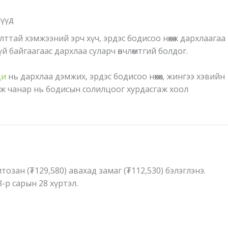
нүүд
алттай хэмжээний эрч хүч, эрдэс бодисоо нөхөж дархлаагаа
үй байгаагаас дархлаа суларч өвчлөмтгий болдог.
ци
нь дархлаа дэмжих, эрдэс бодисоо нөхөх, жингээ хэвийн
ж чанар нь бодисын солилцоог хурдасгаж хоол
хитозан (₮129,580) авахад замаг (₮112,530) бэлэглэнэ.
-р сарын 28 хүртэл.
nt