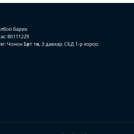
лбоо барих:
ас: 80111229
яг: Чонон Бөрт төв, 3 давхар. СБД 1-р хороо.