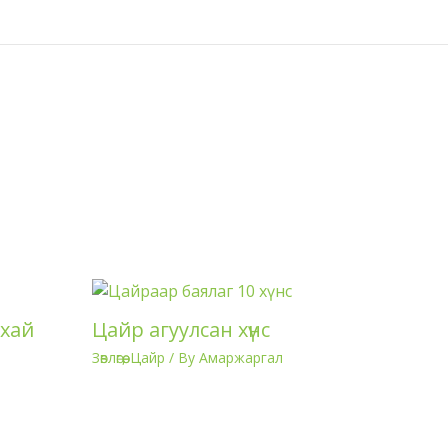
260.
ухай
Цайр агуулсан хүнс
Зөвлөгөө
,
Цайр
/ By
Амаржаргал