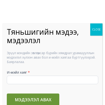
Skip
to
80111229
content
Тяньшигийн мэдээ,
CLOSE
мэдээлэл
Тяньшигийн
Эрүүл мэндийн зөвлөгөө, сар бүрийн хямдрал урамшууллын
мэдээ,
мэдээлэл хүлээн авах бол и-мэйл хаягаа бүртгүүлээрэй.
мэдээлэл
Баярлалаа.
И-мэйл хаяг
*
Цайр агуулсан хүнс
/
Зөвлөгөө
,
Цайр
/ By
Амаржаргал
МЭДЭЭЛЭЛ АВАХ
Цайр (цинк) бол эрүүл мэндэд чухал ач