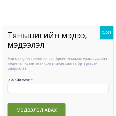
Skip
to
80111229
content
Тяньшигийн мэдээ,
CLOSE
Хүүхэд
мэдээлэл
Тяньшигийн
Эрүүл мэндийн зөвлөгөө, сар бүрийн хямдрал урамшууллын
мэдээ,
мэдээлэл хүлээн авах бол и-мэйл хаягаа бүртгүүлээрэй.
мэдээлэл
Баярлалаа.
И-мэйл хаяг
*
МЭДЭЭЛЭЛ АВАХ